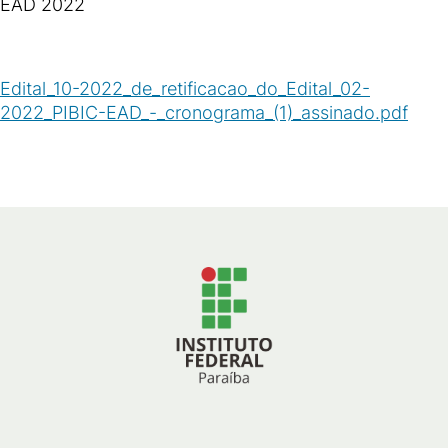
EAD 2022
Edital_10-2022_de_retificacao_do_Edital_02-
2022_PIBIC-EAD_-_cronograma_(1)_assinado.pdf
(
PDF
/
120
KB
)