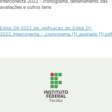
Interconecta 2022 - cronograma, detalhamento das
avaliações e outros itens
Edital_09-2022_de_retificacao_do_Edital_01-
2022_Interconecta_-_cronograma_(1)_assinado (1).pdf
(
PDF
/
147
KB
)