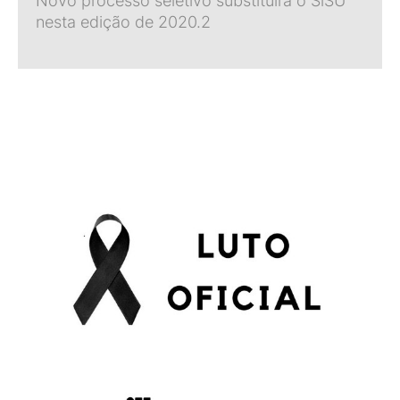
Novo processo seletivo substituirá o SiSU
nesta edição de 2020.2