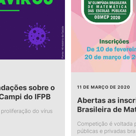
ndações sobre o
11 DE MARÇO DE 2020
 Campi do IFPB
Abertas as inscr
Brasileira de M
proliferação do vírus
Competição é voltada 
públicas e privadas bras