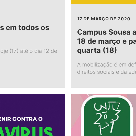
17 DE MARÇO DE 2020
as em todos os
Campus Sousa ad
18 de março e pa
quarta (18)
je (17) até o dia 12 de
A mobilização é em def
direitos sociais e da e