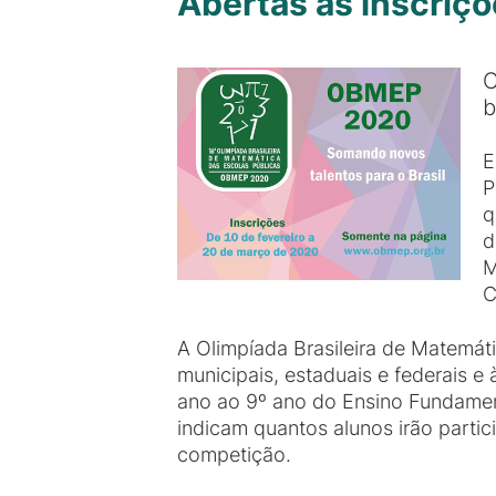
Abertas as inscriçõ
C
b
E
P
q
d
M
C
A Olimpíada Brasileira de Matemáti
municipais, estaduais e federais e
ano ao 9º ano do Ensino Fundament
indicam quantos alunos irão partic
competição.