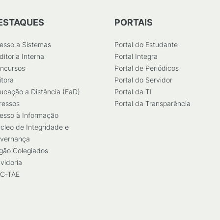
ESTAQUES
PORTAIS
esso a Sistemas
Portal do Estudante
ditoria Interna
Portal Integra
ncursos
Portal de Periódicos
itora
Portal do Servidor
ucação a Distância (EaD)
Portal da TI
ressos
Portal da Transparência
esso à Informação
cleo de Integridade e
vernança
gão Colegiados
vidoria
C-TAE