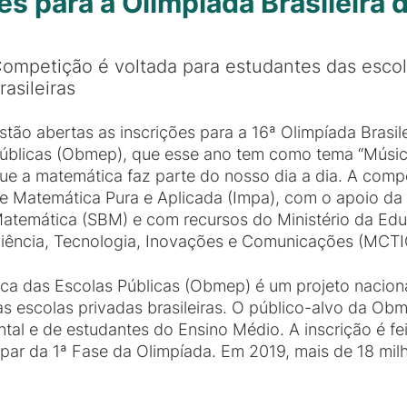
es para a Olimpíada Brasileira
ompetição é voltada para estudantes das escol
rasileiras
stão abertas as inscrições para a 16ª Olimpíada Brasi
úblicas (Obmep), que esse ano tem como tema “Música
ue a matemática faz parte do nosso dia a dia. A compe
e Matemática Pura e Aplicada (Impa), com o apoio da 
atemática (SBM) e com recursos do Ministério da Edu
iência, Tecnologia, Inovações e Comunicações (MCTI
ca das Escolas Públicas (Obmep) é um projeto nacional
 às escolas privadas brasileiras. O público-alvo da O
al e de estudantes do Ensino Médio. A inscrição é fe
ipar da 1ª Fase da Olimpíada. Em 2019, mais de 18 mil