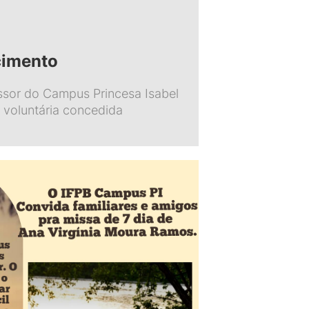
cimento
essor do Campus Princesa Isabel
 voluntária concedida