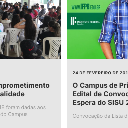
24 DE FEVEREIRO DE 20
omprometimento
O Campus de Pri
alidade
Edital de Convo
Espera do SISU 
018 foram dadas aos
o do Campus
Convocação da Lista d