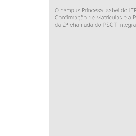
O campus Princesa Isabel do IFPB
Confirmação de Matrículas e a R
da 2ª chamada do PSCT Integra