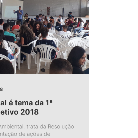
18
al é tema da 1ª
letivo 2018
 Ambiental, trata da Resolução
antação de ações de