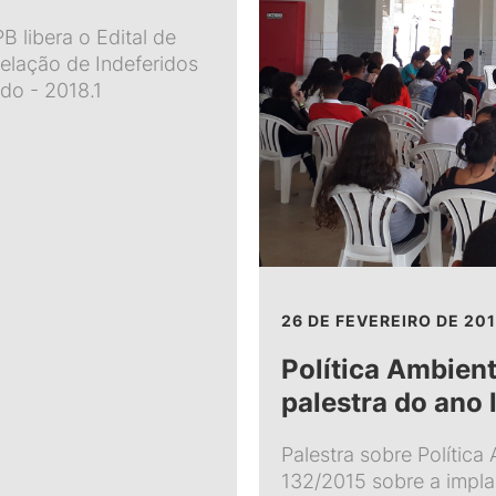
 libera o Edital de
elação de Indeferidos
do - 2018.1
26 DE FEVEREIRO DE 20
Política Ambient
palestra do ano 
Palestra sobre Política
132/2015 sobre a impl