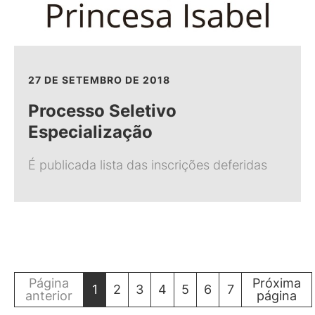
27 DE SETEMBRO DE 2018
Processo Seletivo
Especialização
É publicada lista das inscrições deferidas
Página
Próxima
1
2
3
4
5
6
7
anterior
página