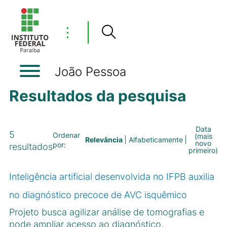
⋮
João Pessoa
Resultados da pesquisa
Data
5
Ordenar
(mais
Relevância
Alfabeticamente
novo
por:
resultados
primeiro)
Inteligência artificial desenvolvida no IFPB auxilia
no diagnóstico precoce de AVC isquêmico
Projeto busca agilizar análise de tomografias e
pode ampliar acesso ao diagnóstico,