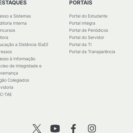
ESTAQUES
PORTAIS
esso a Sistemas
Portal do Estudante
ditoria Interna
Portal Integra
ncursos
Portal de Periódicos
itora
Portal do Servidor
ucação a Distância (EaD)
Portal da TI
ressos
Portal da Transparência
esso à Informação
cleo de Integridade e
vernança
gão Colegiados
vidoria
C-TAE