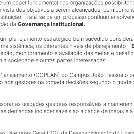
ce um papel fundamental nas organizações possibilita
 vista dos objetivos a serem alcançados, bem como i
nstituição. Trata-se de um processo contínuo envolve
ação da
Governança Institucional.
e um planejamento estratégico bem sucedido consider
ma sistêmica, os diferentes níveis de planejamento -
E
reção, monitoramento e avaliação das metas e desafio
m a sociedade e outras partes interessadas.
lanejamento (COPLAN) do Campus João Pessoa o pape
ndo aos gestores na tomada decisões segundo o model
ssorar as unidades gestoras responsáveis a manterem 
 as demandas indispensáveis ao alcance de metas e à
s Diretorias Geral (DG), de Desenvolvimento do Ensin