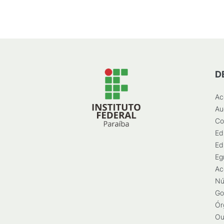
D
Ac
Au
Co
Ed
Ed
Eg
Ac
Nú
Go
Ór
Ou