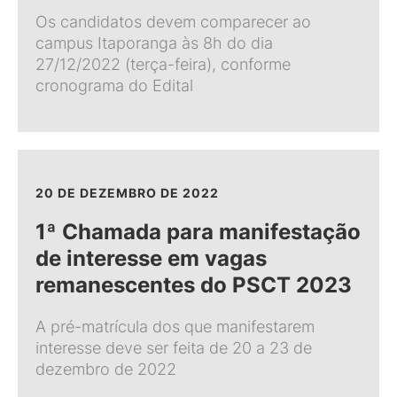
Os candidatos devem comparecer ao
campus Itaporanga às 8h do dia
27/12/2022 (terça-feira), conforme
cronograma do Edital
20 DE DEZEMBRO DE 2022
1ª Chamada para manifestação
de interesse em vagas
remanescentes do PSCT 2023
A pré-matrícula dos que manifestarem
interesse deve ser feita de 20 a 23 de
dezembro de 2022