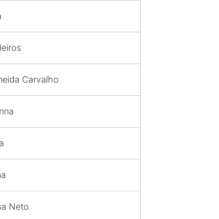
a
eiros
meida Carvalho
anna
a
na
sa Neto