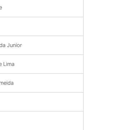
e
da Junior
e Lima
lmeida