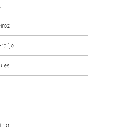
a
iroz
raújo
gues
ilho