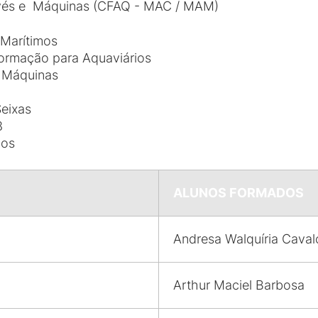
onvés e Máquinas (CFAQ - MAC / MAM)
 Marítimos
Formação para Aquaviários
 Máquinas
Seixas
8
nos
ALUNOS FORMADOS
Andresa Walquíria Caval
Arthur Maciel Barbosa