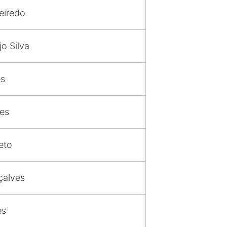
ueiredo
o Silva
es
ges
eto
çalves
es