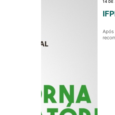
14 DE
IFP
Após 
recom