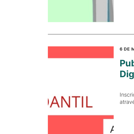
6 DE 
Pub
Dig
Inscr
atrav