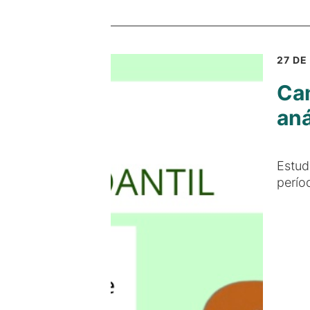
27 DE
Cam
aná
Estud
perío