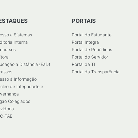
ESTAQUES
PORTAIS
esso a Sistemas
Portal do Estudante
ditoria Interna
Portal Integra
ncursos
Portal de Periódicos
itora
Portal do Servidor
ucação a Distância (EaD)
Portal da TI
ressos
Portal da Transparência
esso à Informação
cleo de Integridade e
vernança
gão Colegiados
vidoria
C-TAE