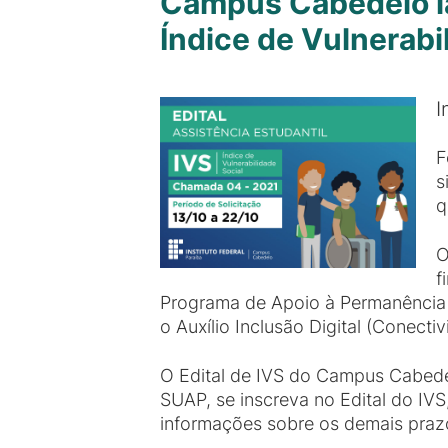
Campus Cabedelo lan
Índice de Vulnerabil
I
F
s
q
O
f
Programa de Apoio à Permanência 
o Auxílio Inclusão Digital (Conect
O Edital de IVS do Campus Cabede
SUAP, se inscreva no Edital do IV
informações sobre os demais prazo