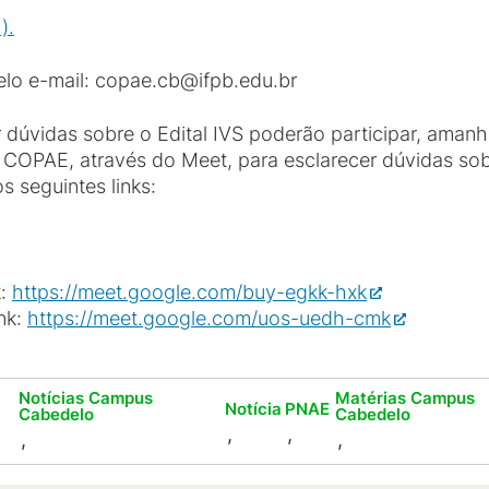
).
elo e-mail: copae.cb@ifpb.edu.br
dúvidas sobre o Edital IVS poderão participar, amanhã 
a COPAE, através do Meet, para esclarecer dúvidas sob
s seguintes links:
k:
https://meet.google.com/buy-egkk-hxk
ink:
https://meet.google.com/uos-uedh-cmk
Notícias Campus
Matérias Campus
Notícia
PNAE
Cabedelo
Cabedelo
,
,
,
,