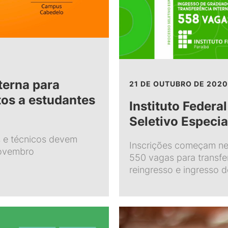
terna para
21 DE OUTUBRO DE 2020
tos a estudantes
Instituto Federa
Seletivo Especia
s e técnicos devem
Inscrições começam nes
novembro
550 vagas para transfer
reingresso e ingresso 