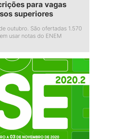
crições para vagas
rsos superiores
de outubro. São ofertadas 1.570
dem usar notas do ENEM