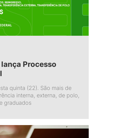
l lança Processo
l
ta quinta (22). São mais de
ência interna, externa, de polo,
de graduados