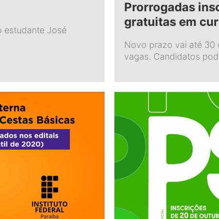
Prorrogadas ins
gratuitas em cu
o estudante José
Novo prazo vai até 30 
vagas. Candidatos po