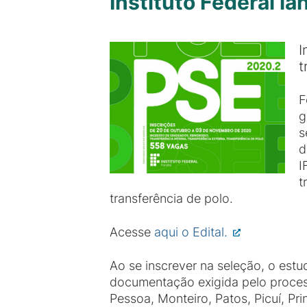
Instituto Federal l
I
t
F
g
s
d
I
t
transferência de polo.
Acesse
aqui o Edital.
Ao se inscrever na seleção, o estu
documentação exigida pelo proces
Pessoa, Monteiro, Patos, Picuí, Pri