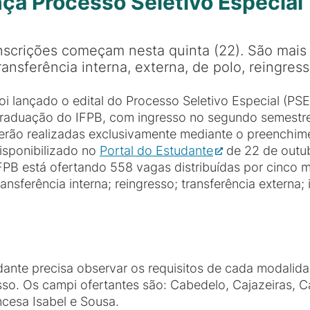
ança Processo Seletivo Especial
nscrições começam nesta quinta (22). São mais
ransferência interna, externa, de polo, reingre
oi lançado o edital do Processo Seletivo Especial (PS
raduação do IFPB, com ingresso no segundo semestre 
erão realizadas exclusivamente mediante o preenchime
isponibilizado no
Portal do Estudante
de 22 de outu
FPB está ofertando 558 vagas distribuídas por cinco 
ransferência interna; reingresso; transferência externa
dante precisa observar os requisitos de cada modalida
so. Os campi ofertantes são: Cabedelo, Cajazeiras, 
ncesa Isabel e Sousa.