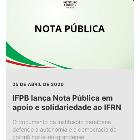
25 DE ABRIL DE 2020
IFPB lança Nota Pública em
apoio e solidariedade ao IFRN
O documento da instituição paraibana
defende a autonomia e a democracia da
coirmã norte-rio-grandense