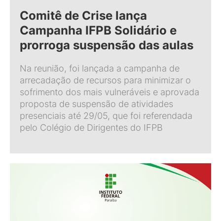
Comitê de Crise lança
Campanha IFPB Solidário e
prorroga suspensão das aulas
Na reunião, foi lançada a campanha de
arrecadação de recursos para minimizar o
sofrimento dos mais vulneráveis e aprovada
proposta de suspensão de atividades
presenciais até 29/05, que foi referendada
pelo Colégio de Dirigentes do IFPB