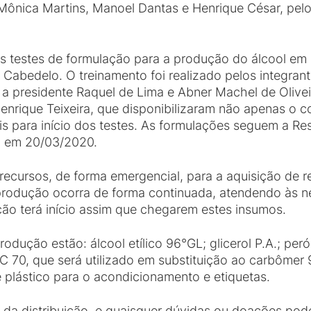
 Mônica Martins, Manoel Dantas e Henrique César, pelo 
s testes de formulação para a produção do álcool em g
Cabedelo. O treinamento foi realizado pelos integran
 a presidente Raquel de Lima e Abner Machel de Olivei
Henrique Teixeira, que disponibilizaram não apenas 
is para início dos testes. As formulações seguem a R
U em 20/03/2020.
ecursos, de forma emergencial, para a aquisição de r
rodução ocorra de forma continuada, atendendo às n
ão terá início assim que chegarem estes insumos.
rodução estão: álcool etílico 96°GL; glicerol P.A.; per
MC 70, que será utilizado em substituição ao carbômer
 plástico para o acondicionamento e etiquetas.
a da distribuição, e quaisquer dúvidas ou doações pod