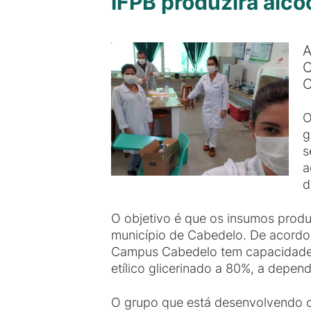
IFPB produzirá álco
A
C
O
g
s
a
d
O objetivo é que os insumos produz
município de Cabedelo. De acordo
Campus Cabedelo tem capacidade par
etílico glicerinado a 80%, a depen
O grupo que está desenvolvendo o