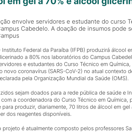
ol em gel a 70% e álcool glicer
ção envolve servidores e estudante do curso 
ampus Cabedelo. A doação de insumos pode ser
Campus
 Instituto Federal da Paraíba (IFPB) produzirá álcool e
licerinado a 80% nos laboratórios do Campus Cabedel
ervidores e estudantes do Curso Técnico em Química,
o novo coronavírus (SARS-CoV-2) no atual contexto 
eclarada pela Organização Mundial da Saúde (OMS).
idos sejam doados para a rede pública de saúde e Inst
 com a coordenadora do Curso Técnico em Química, pr
a produzir, diariamente, 70 litros de álcool em gel a
der dos reagentes disponíveis.
 projeto é atualmente composto pelos professores S