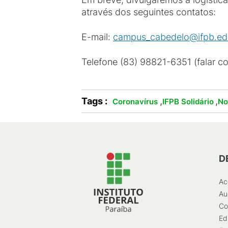
através dos seguintes contatos:
E-mail:
campus_cabedelo@ifpb.ed
Telefone (83) 98821-6351 (falar c
Tags :
,
,
Coronavírus
IFPB Solidário
No
D
Ac
Au
Co
Ed