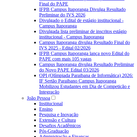
Final do PAPE
IFPB Campus Itaporanga Divulga Resultado
Preliminar do IVS 2026
Divulgado o Edital de estágio institucional -
Campus Itaporanga
Divulgada lista preliminar de inscritos estágio
institucional - Campus Itaporanga
Campus Itaporanga divulga Resultado Final do
IVS 2025 - Edital 02/2026
IFPB Campus Itaporanga lança novo Edital do
PAPE com mais 105 vagas
Campus Itaporanga divulga Resultado Preliminar
do Novo PAPE Edital 03/2026
OPI (Olímpiada Paraibana de Informática) 2026:
IF Sertão Paraibano Campus Itaporanga
Mobilizou Estudantes em Dia de Competição e
Integração
João Pessoa
Institucional
Ensino
Pesquisa e Inovação
Extensão e Cultura
Desafios Acadêmicos
Pós-Graduação
Administração e Finanças