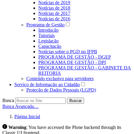
Notícias de 2019
Notícias de 2018
Notícias de 2017
Notícias de 2016
Programa de Gestão
Introdução
Tutoriais
Legislação
Capacitação
Notícias sobre o PGD no IFPB
PROGRAMA DE GESTÃO - DGEP
PROGRAMA DE GESTÃO - DPI
PROGRAMA DE GESTÃO - GABINETE DA
REITORIA
Conteúdo exclusivo para servidores
Serviço de Informação ao Cidadão
Proteção de Dados Pessoais (LGPD)
Busca
Buscar
Busca Avançada…
Página Inicial
Warning
:
You have accessed the Plone backend through its
Classic UI frontend.