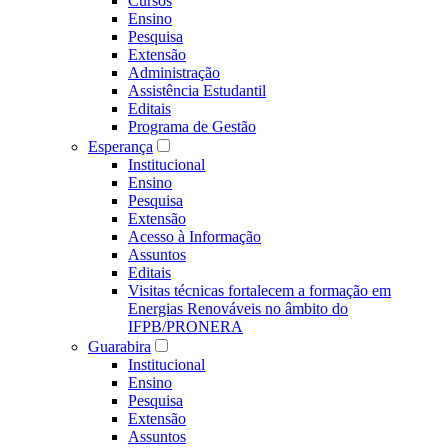
Cursos
Ensino
Pesquisa
Extensão
Administração
Assistência Estudantil
Editais
Programa de Gestão
Esperança
Institucional
Ensino
Pesquisa
Extensão
Acesso à Informação
Assuntos
Editais
Visitas técnicas fortalecem a formação em
Energias Renováveis no âmbito do
IFPB/PRONERA
Guarabira
Institucional
Ensino
Pesquisa
Extensão
Assuntos