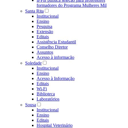
IFPB publica seleção para professores
formadores do Programa Mulheres Mil
Santa Rita
Institucional
Ensino
Pesquisa
Extensão
Editais
Assistência Estudantil
Conselho Diretor
Assuntos
Acesso à informação
Soledade
Institucional
Ensino
Acesso à Informação
Editais
Wi-Fi
Biblioteca
Laboratórios
Sousa
Institucional
Ensino
Editais
Hospital Veterinário