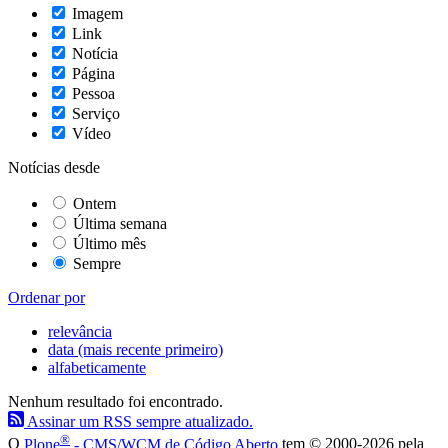
Imagem
Link
Notícia
Página
Pessoa
Serviço
Vídeo
Notícias desde
Ontem
Última semana
Último mês
Sempre
Ordenar por
relevância
data (mais recente primeiro)
alfabeticamente
Nenhum resultado foi encontrado.
Assinar um RSS sempre atualizado.
®
O
Plone
- CMS/WCM de Código Aberto
tem
©
2000-2026 pela