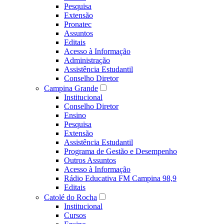
Pesquisa
Extensão
Pronatec
Assuntos
Editais
Acesso à Informação
Administração
Assistência Estudantil
Conselho Diretor
Campina Grande
Institucional
Conselho Diretor
Ensino
Pesquisa
Extensão
Assistência Estudantil
Programa de Gestão e Desempenho
Outros Assuntos
Acesso à Informação
Rádio Educativa FM Campina 98,9
Editais
Catolé do Rocha
Institucional
Cursos