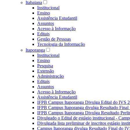
Itabaiana
Institucional
Ensino
Assistência Estudantil
Assuntos
Acesso à Informação
Editais
Gestão de Pessoas
Tecnologia da Informação
Itaporanga
Institucional
Ensino
Pesquisa
Extensão
Administração
Editais
Assuntos
Acesso à Informação
Assistência Estudantil
IFPB Campus Itaporanga Divulga Edital do IVS 
IFPB Campus Itaporanga divulga Resultado Fina
IFPB Campus Itaporanga Divulga Resultado Preli
Divulgado o Edital de estágio institucional - Camp
Divulgada lista preliminar de inscritos estágio ins
Campus Itaporanga divulga Resultado Final do IV