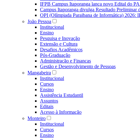
IFPB Campus Itaporanga lança novo Edital do P
Campus Itaporanga divulga Resultado Preliminar
OPI (Olímpiada Paraibana de Informática) 2026: 
João Pessoa
Institucional
Ensino
Pesquisa e Inovação
Extensão e Cultura
Desafios Acadêmicos
Pós-Graduação
Administração e Finanças
Gestão e Desenvolvimento de Pessoas
Mangabeira
Institucional
Cursos
Ensino
Assistência Estudantil
Assuntos
Editais
Acesso à Informação
Monteiro
Institucional
Cursos
Ensino