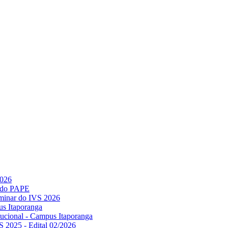
2026
l do PAPE
minar do IVS 2026
us Itaporanga
titucional - Campus Itaporanga
S 2025 - Edital 02/2026