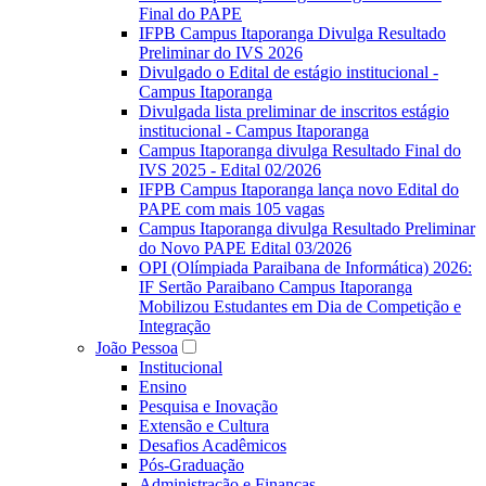
Final do PAPE
IFPB Campus Itaporanga Divulga Resultado
Preliminar do IVS 2026
Divulgado o Edital de estágio institucional -
Campus Itaporanga
Divulgada lista preliminar de inscritos estágio
institucional - Campus Itaporanga
Campus Itaporanga divulga Resultado Final do
IVS 2025 - Edital 02/2026
IFPB Campus Itaporanga lança novo Edital do
PAPE com mais 105 vagas
Campus Itaporanga divulga Resultado Preliminar
do Novo PAPE Edital 03/2026
OPI (Olímpiada Paraibana de Informática) 2026:
IF Sertão Paraibano Campus Itaporanga
Mobilizou Estudantes em Dia de Competição e
Integração
João Pessoa
Institucional
Ensino
Pesquisa e Inovação
Extensão e Cultura
Desafios Acadêmicos
Pós-Graduação
Administração e Finanças