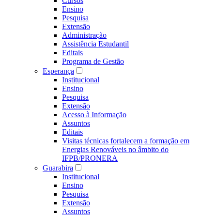
Cursos
Ensino
Pesquisa
Extensão
Administração
Assistência Estudantil
Editais
Programa de Gestão
Esperança
Institucional
Ensino
Pesquisa
Extensão
Acesso à Informação
Assuntos
Editais
Visitas técnicas fortalecem a formação em
Energias Renováveis no âmbito do
IFPB/PRONERA
Guarabira
Institucional
Ensino
Pesquisa
Extensão
Assuntos