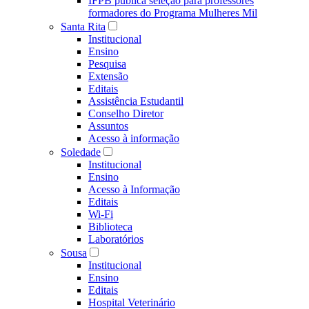
IFPB publica seleção para professores
formadores do Programa Mulheres Mil
Santa Rita
Institucional
Ensino
Pesquisa
Extensão
Editais
Assistência Estudantil
Conselho Diretor
Assuntos
Acesso à informação
Soledade
Institucional
Ensino
Acesso à Informação
Editais
Wi-Fi
Biblioteca
Laboratórios
Sousa
Institucional
Ensino
Editais
Hospital Veterinário