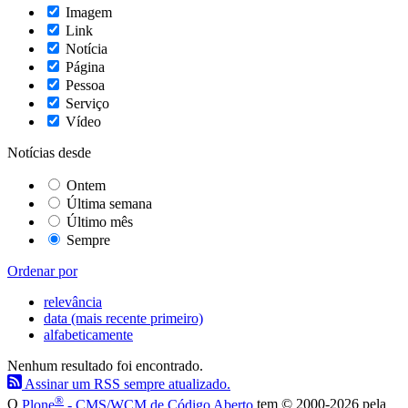
Imagem
Link
Notícia
Página
Pessoa
Serviço
Vídeo
Notícias desde
Ontem
Última semana
Último mês
Sempre
Ordenar por
relevância
data (mais recente primeiro)
alfabeticamente
Nenhum resultado foi encontrado.
Assinar um RSS sempre atualizado.
®
O
Plone
- CMS/WCM de Código Aberto
tem
©
2000-2026 pela