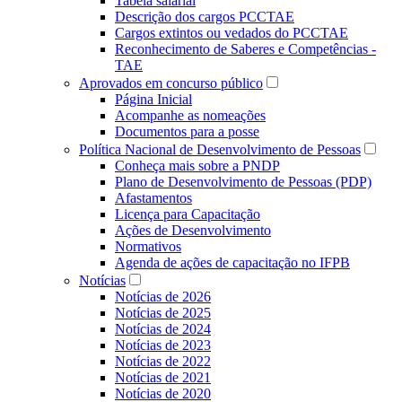
Tabela salarial
Descrição dos cargos PCCTAE
Cargos extintos ou vedados do PCCTAE
Reconhecimento de Saberes e Competências -
TAE
Aprovados em concurso público
Página Inicial
Acompanhe as nomeações
Documentos para a posse
Política Nacional de Desenvolvimento de Pessoas
Conheça mais sobre a PNDP
Plano de Desenvolvimento de Pessoas (PDP)
Afastamentos
Licença para Capacitação
Ações de Desenvolvimento
Normativos
Agenda de ações de capacitação no IFPB
Notícias
Notícias de 2026
Notícias de 2025
Notícias de 2024
Notícias de 2023
Notícias de 2022
Notícias de 2021
Notícias de 2020