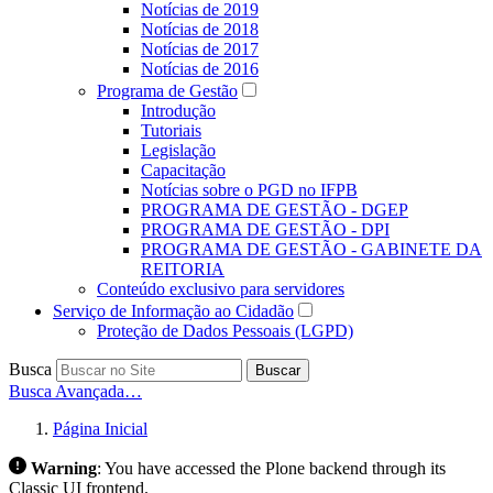
Notícias de 2019
Notícias de 2018
Notícias de 2017
Notícias de 2016
Programa de Gestão
Introdução
Tutoriais
Legislação
Capacitação
Notícias sobre o PGD no IFPB
PROGRAMA DE GESTÃO - DGEP
PROGRAMA DE GESTÃO - DPI
PROGRAMA DE GESTÃO - GABINETE DA
REITORIA
Conteúdo exclusivo para servidores
Serviço de Informação ao Cidadão
Proteção de Dados Pessoais (LGPD)
Busca
Buscar
Busca Avançada…
Página Inicial
Warning
:
You have accessed the Plone backend through its
Classic UI frontend.