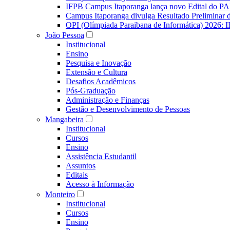
IFPB Campus Itaporanga lança novo Edital do P
Campus Itaporanga divulga Resultado Preliminar
OPI (Olímpiada Paraibana de Informática) 2026: 
João Pessoa
Institucional
Ensino
Pesquisa e Inovação
Extensão e Cultura
Desafios Acadêmicos
Pós-Graduação
Administração e Finanças
Gestão e Desenvolvimento de Pessoas
Mangabeira
Institucional
Cursos
Ensino
Assistência Estudantil
Assuntos
Editais
Acesso à Informação
Monteiro
Institucional
Cursos
Ensino