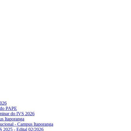
2026
l do PAPE
minar do IVS 2026
us Itaporanga
titucional - Campus Itaporanga
S 2025 - Edital 02/2026