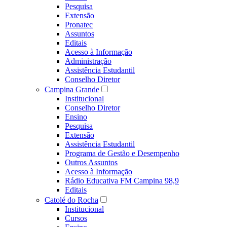
Pesquisa
Extensão
Pronatec
Assuntos
Editais
Acesso à Informação
Administração
Assistência Estudantil
Conselho Diretor
Campina Grande
Institucional
Conselho Diretor
Ensino
Pesquisa
Extensão
Assistência Estudantil
Programa de Gestão e Desempenho
Outros Assuntos
Acesso à Informação
Rádio Educativa FM Campina 98,9
Editais
Catolé do Rocha
Institucional
Cursos