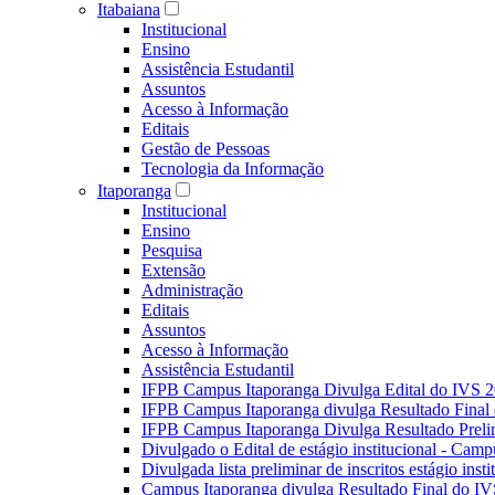
Itabaiana
Institucional
Ensino
Assistência Estudantil
Assuntos
Acesso à Informação
Editais
Gestão de Pessoas
Tecnologia da Informação
Itaporanga
Institucional
Ensino
Pesquisa
Extensão
Administração
Editais
Assuntos
Acesso à Informação
Assistência Estudantil
IFPB Campus Itaporanga Divulga Edital do IVS 
IFPB Campus Itaporanga divulga Resultado Fina
IFPB Campus Itaporanga Divulga Resultado Preli
Divulgado o Edital de estágio institucional - Camp
Divulgada lista preliminar de inscritos estágio ins
Campus Itaporanga divulga Resultado Final do IV