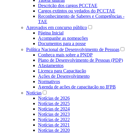
Tabela salarial
Descrição dos cargos PCCTAE
Cargos extintos ou vedados do PCCTAE
Reconhecimento de Saberes e Competências -
TAE
Aprovados em concurso público
Página Inicial
Acompanhe as nomeações
Documentos para a posse
Política Nacional de Desenvolvimento de Pessoas
Conheça mais sobre a PNDP
Plano de Desenvolvimento de Pessoas (PDP)
Afastamentos
Licença para Capacitação
Ações de Desenvolvimento
Normativos
Agenda de ações de capacitação no IFPB
Notícias
Notícias de 2026
Notícias de 2025
Notícias de 2024
Notícias de 2023
Notícias de 2022
Notícias de 2021
Notícias de 2020