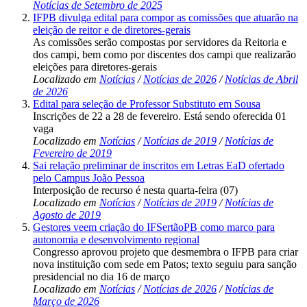
Notícias de Setembro de 2025
IFPB divulga edital para compor as comissões que atuarão na
eleição de reitor e de diretores-gerais
As comissões serão compostas por servidores da Reitoria e
dos campi, bem como por discentes dos campi que realizarão
eleições para diretores-gerais
Localizado em
Notícias
/
Notícias de 2026
/
Notícias de Abril
de 2026
Edital para seleção de Professor Substituto em Sousa
Inscrições de 22 a 28 de fevereiro. Está sendo oferecida 01
vaga
Localizado em
Notícias
/
Notícias de 2019
/
Notícias de
Fevereiro de 2019
Sai relação preliminar de inscritos em Letras EaD ofertado
pelo Campus João Pessoa
Interposição de recurso é nesta quarta-feira (07)
Localizado em
Notícias
/
Notícias de 2019
/
Notícias de
Agosto de 2019
Gestores veem criação do IFSertãoPB como marco para
autonomia e desenvolvimento regional
Congresso aprovou projeto que desmembra o IFPB para criar
nova instituição com sede em Patos; texto seguiu para sanção
presidencial no dia 16 de março
Localizado em
Notícias
/
Notícias de 2026
/
Notícias de
Março de 2026