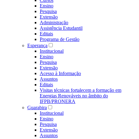
Cursos
Ensino
Pesquisa
Extensão
Administração
Assistência Estudantil
Editais
Programa de Gestão
Esperança
Institucional
Ensino
Pesquisa
Extensão
Acesso à Informação
Assuntos
Editais
Visitas técnicas fortalecem a formação em
Energias Renováveis no âmbito do
IFPB/PRONERA
Guarabira
Institucional
Ensino
Pesquisa
Extensão
Assuntos