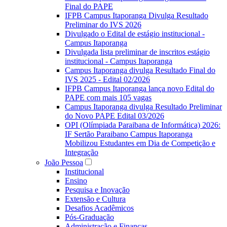
Final do PAPE
IFPB Campus Itaporanga Divulga Resultado
Preliminar do IVS 2026
Divulgado o Edital de estágio institucional -
Campus Itaporanga
Divulgada lista preliminar de inscritos estágio
institucional - Campus Itaporanga
Campus Itaporanga divulga Resultado Final do
IVS 2025 - Edital 02/2026
IFPB Campus Itaporanga lança novo Edital do
PAPE com mais 105 vagas
Campus Itaporanga divulga Resultado Preliminar
do Novo PAPE Edital 03/2026
OPI (Olímpiada Paraibana de Informática) 2026:
IF Sertão Paraibano Campus Itaporanga
Mobilizou Estudantes em Dia de Competição e
Integração
João Pessoa
Institucional
Ensino
Pesquisa e Inovação
Extensão e Cultura
Desafios Acadêmicos
Pós-Graduação
Administração e Finanças