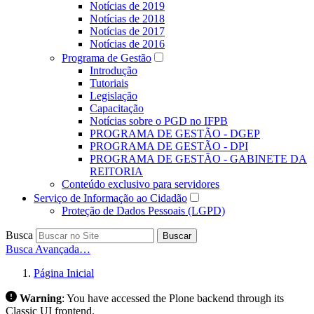
Notícias de 2019
Notícias de 2018
Notícias de 2017
Notícias de 2016
Programa de Gestão
Introdução
Tutoriais
Legislação
Capacitação
Notícias sobre o PGD no IFPB
PROGRAMA DE GESTÃO - DGEP
PROGRAMA DE GESTÃO - DPI
PROGRAMA DE GESTÃO - GABINETE DA
REITORIA
Conteúdo exclusivo para servidores
Serviço de Informação ao Cidadão
Proteção de Dados Pessoais (LGPD)
Busca
Buscar
Busca Avançada…
Página Inicial
Warning
:
You have accessed the Plone backend through its
Classic UI frontend.