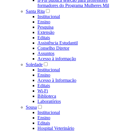
IFPB publica seleção para professores
formadores do Programa Mulheres Mil
Santa Rita
Institucional
Ensino
Pesquisa
Extensão
Editais
Assistência Estudantil
Conselho Diretor
Assuntos
Acesso à informação
Soledade
Institucional
Ensino
Acesso à Informação
Editais
Wi-Fi
Biblioteca
Laboratórios
Sousa
Institucional
Ensino
Editais
Hospital Veterinário