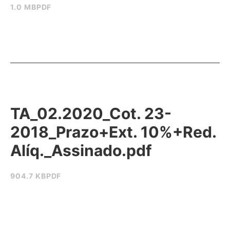
1.0 MB
PDF
TA_02.2020_Cot. 23-
2018_Prazo+Ext. 10%+Red.
Alíq._Assinado.pdf
904.7 KB
PDF