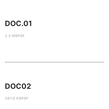
DOC.01
2.2 MB
PDF
DOC02
387.0 KB
PDF