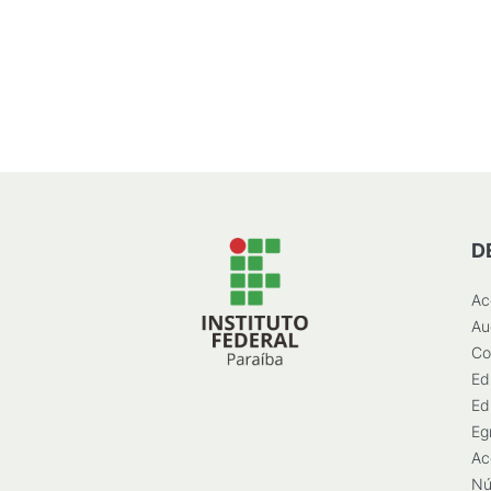
D
Ac
Au
Co
Ed
Ed
Eg
Ac
Nú