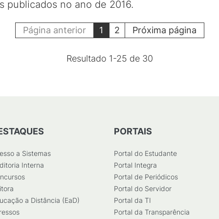
os publicados no ano de 2016.
Página anterior
1
2
Próxima página
Resultado
1
-
25
de
30
ESTAQUES
PORTAIS
esso a Sistemas
Portal do Estudante
ditoria Interna
Portal Integra
ncursos
Portal de Periódicos
itora
Portal do Servidor
ucação a Distância (EaD)
Portal da TI
ressos
Portal da Transparência