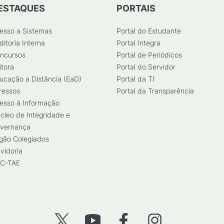
ESTAQUES
PORTAIS
esso a Sistemas
Portal do Estudante
ditoria Interna
Portal Integra
ncursos
Portal de Periódicos
itora
Portal do Servidor
ucação a Distância (EaD)
Portal da TI
ressos
Portal da Transparência
esso à Informação
cleo de Integridade e
vernança
gão Colegiados
vidoria
C-TAE