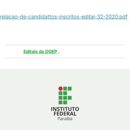
relacao-de-candidattos-inscritos-edital-32-2020.pdf
(
PDF
/
64
KB
)
Tags :
.
Editais da DGEP