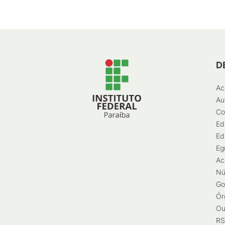
D
Ac
Au
Co
Ed
Ed
Eg
Ac
Nú
Go
Ór
Ou
RS