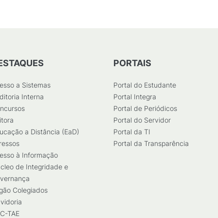
ESTAQUES
PORTAIS
esso a Sistemas
Portal do Estudante
ditoria Interna
Portal Integra
ncursos
Portal de Periódicos
itora
Portal do Servidor
ucação a Distância (EaD)
Portal da TI
ressos
Portal da Transparência
esso à Informação
cleo de Integridade e
vernança
gão Colegiados
vidoria
C-TAE