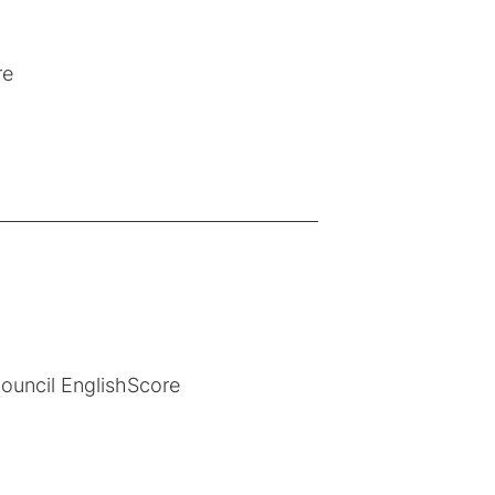
re
Council EnglishScore