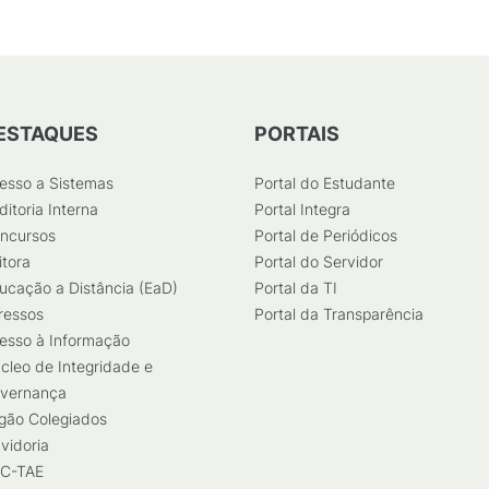
ESTAQUES
PORTAIS
esso a Sistemas
Portal do Estudante
ditoria Interna
Portal Integra
ncursos
Portal de Periódicos
itora
Portal do Servidor
ucação a Distância (EaD)
Portal da TI
ressos
Portal da Transparência
esso à Informação
cleo de Integridade e
vernança
gão Colegiados
vidoria
C-TAE