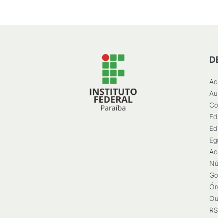
D
Ac
Au
Co
Ed
Ed
Eg
Ac
Nú
Go
Ór
Ou
RS