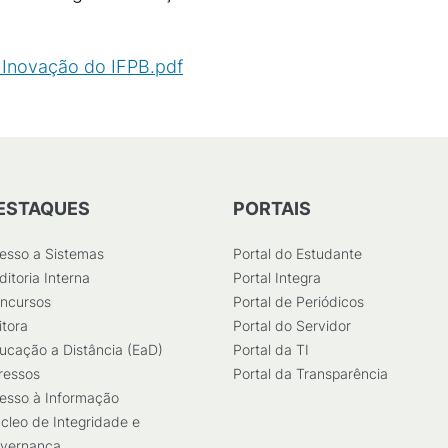
 Inovação do IFPB.pdf
(
PDF
/
138
KB
)
ESTAQUES
PORTAIS
esso a Sistemas
Portal do Estudante
ditoria Interna
Portal Integra
ncursos
Portal de Periódicos
itora
Portal do Servidor
ucação a Distância (EaD)
Portal da TI
ressos
Portal da Transparência
esso à Informação
cleo de Integridade e
vernança