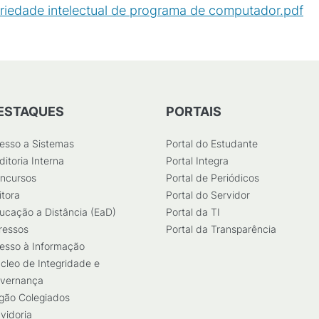
riedade intelectual de programa de computador.pdf
(
ESTAQUES
PORTAIS
esso a Sistemas
Portal do Estudante
ditoria Interna
Portal Integra
ncursos
Portal de Periódicos
itora
Portal do Servidor
ucação a Distância (EaD)
Portal da TI
ressos
Portal da Transparência
esso à Informação
cleo de Integridade e
vernança
gão Colegiados
vidoria