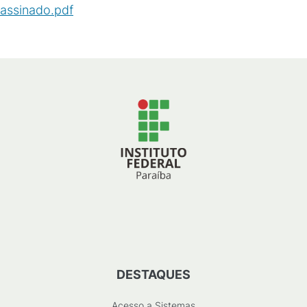
assinado.pdf
(
PDF
/
383
KB
)
DESTAQUES
Acesso a Sistemas