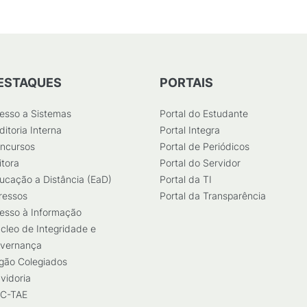
ESTAQUES
PORTAIS
esso a Sistemas
Portal do Estudante
ditoria Interna
Portal Integra
ncursos
Portal de Periódicos
itora
Portal do Servidor
ucação a Distância (EaD)
Portal da TI
ressos
Portal da Transparência
esso à Informação
cleo de Integridade e
vernança
gão Colegiados
vidoria
C-TAE