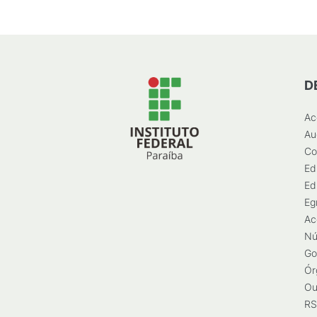
D
Ac
Au
Co
Ed
Ed
Eg
Ac
Nú
Go
Ór
Ou
RS