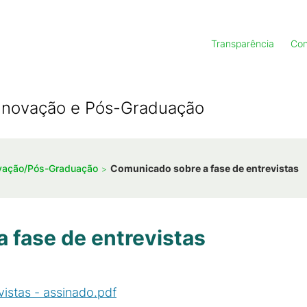
Transparência
Con
, Inovação e Pós-Graduação
novação/Pós-Graduação
Comunicado sobre a fase de entrevistas
 fase de entrevistas
istas - assinado.pdf
(
PDF
/
117
KB
)