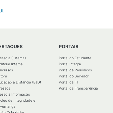
df
(
PDF
/
212
KB
)
ESTAQUES
PORTAIS
esso a Sistemas
Portal do Estudante
ditoria Interna
Portal Integra
ncursos
Portal de Periódicos
itora
Portal do Servidor
ucação a Distância (EaD)
Portal da TI
ressos
Portal da Transparência
esso à Informação
cleo de Integridade e
vernança
gão Colegiados