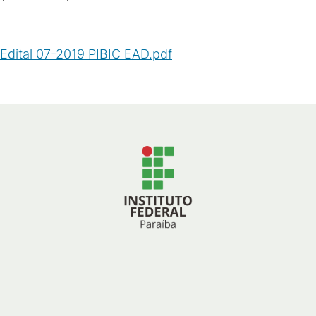
Edital 07-2019 PIBIC EAD.pdf
(
PDF
/
477
KB
)