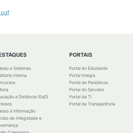
.pdf
(
PDF
/
32
KB
)
ESTAQUES
PORTAIS
esso a Sistemas
Portal do Estudante
ditoria Interna
Portal Integra
ncursos
Portal de Periódicos
itora
Portal do Servidor
ucação a Distância (EaD)
Portal da TI
ressos
Portal da Transparência
esso à Informação
cleo de Integridade e
vernança
gão Colegiados