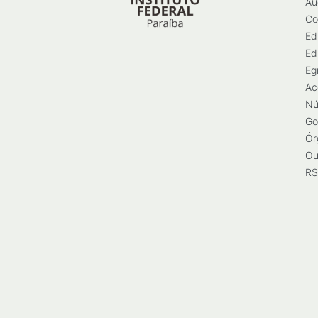
Au
Co
Ed
Ed
Eg
Ac
Nú
Go
Ór
Ou
RS