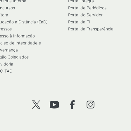
ditoria Interna
Portal Integra
ncursos
Portal de Periódicos
itora
Portal do Servidor
ucação a Distância (EaD)
Portal da TI
ressos
Portal da Transparência
esso à Informação
cleo de Integridade e
vernança
gão Colegiados
vidoria
C-TAE