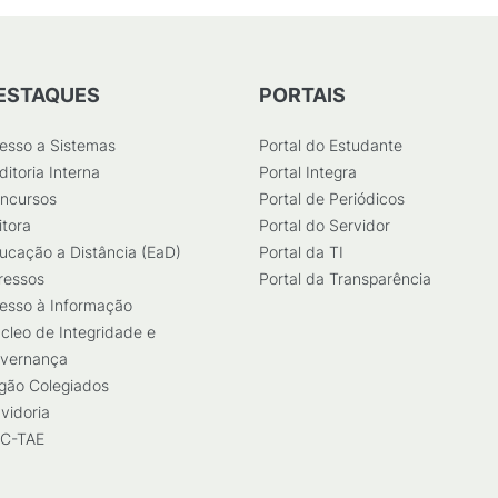
ESTAQUES
PORTAIS
esso a Sistemas
Portal do Estudante
ditoria Interna
Portal Integra
ncursos
Portal de Periódicos
itora
Portal do Servidor
ucação a Distância (EaD)
Portal da TI
ressos
Portal da Transparência
esso à Informação
cleo de Integridade e
vernança
gão Colegiados
vidoria
C-TAE