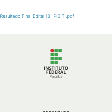
Resultado Final Edital 18- PIBITI.pdf
(
PDF
/
127
KB
)