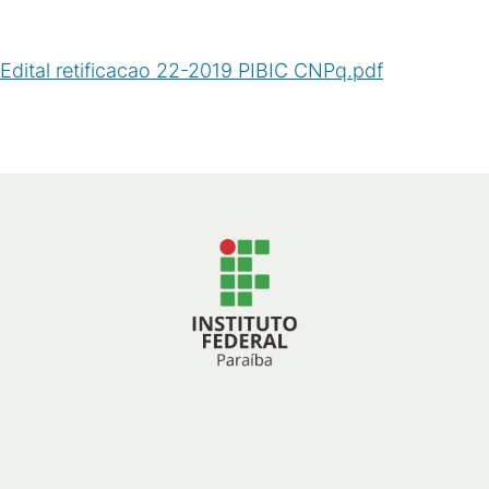
Edital retificacao 22-2019 PIBIC CNPq.pdf
(
PDF
/
158
KB
)