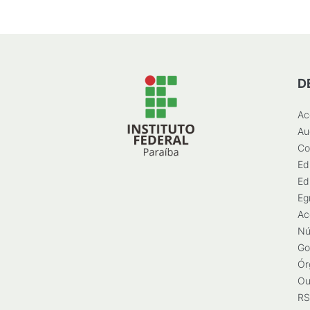
D
Ac
Au
Co
Ed
Ed
Eg
Ac
Nú
Go
Ór
Ou
RS