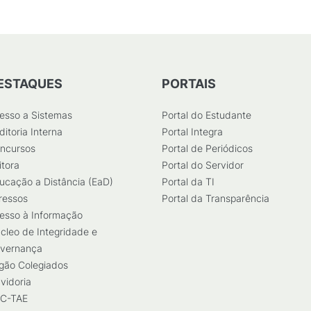
ESTAQUES
PORTAIS
esso a Sistemas
Portal do Estudante
ditoria Interna
Portal Integra
ncursos
Portal de Periódicos
itora
Portal do Servidor
ucação a Distância (EaD)
Portal da TI
ressos
Portal da Transparência
esso à Informação
cleo de Integridade e
vernança
gão Colegiados
vidoria
C-TAE