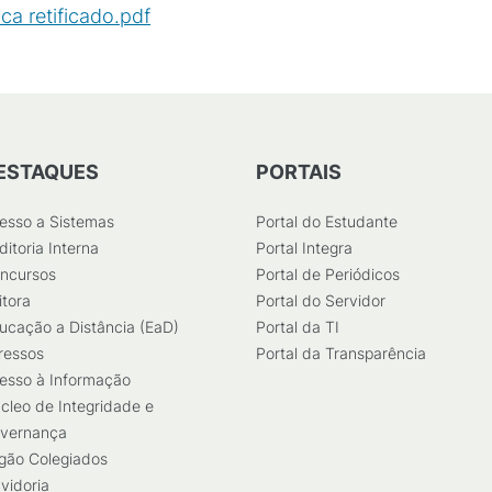
ca retificado.pdf
(
PDF
/
481
KB
)
ESTAQUES
PORTAIS
esso a Sistemas
Portal do Estudante
ditoria Interna
Portal Integra
ncursos
Portal de Periódicos
itora
Portal do Servidor
ucação a Distância (EaD)
Portal da TI
ressos
Portal da Transparência
esso à Informação
cleo de Integridade e
vernança
gão Colegiados
vidoria