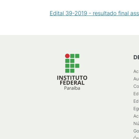
Edital 39-2019 - resultado final as
D
Ac
Au
Co
Ed
Ed
Eg
Ac
Nú
Go
Ór