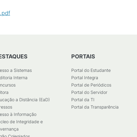
s.pdf
(
PDF
/
272
KB
)
ESTAQUES
PORTAIS
esso a Sistemas
Portal do Estudante
ditoria Interna
Portal Integra
ncursos
Portal de Periódicos
itora
Portal do Servidor
ucação a Distância (EaD)
Portal da TI
ressos
Portal da Transparência
esso à Informação
cleo de Integridade e
vernança
gão Colegiados