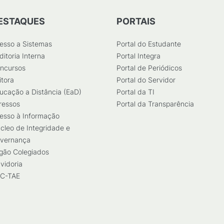
ESTAQUES
PORTAIS
esso a Sistemas
Portal do Estudante
ditoria Interna
Portal Integra
ncursos
Portal de Periódicos
itora
Portal do Servidor
ucação a Distância (EaD)
Portal da TI
ressos
Portal da Transparência
esso à Informação
cleo de Integridade e
vernança
gão Colegiados
vidoria
C-TAE