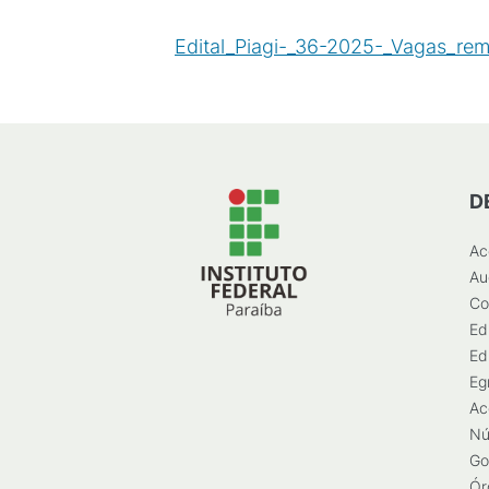
Edital_Piagi-_36-2025-_Vagas_re
D
Ac
Au
Co
Ed
Ed
Eg
Ac
Nú
Go
Ór