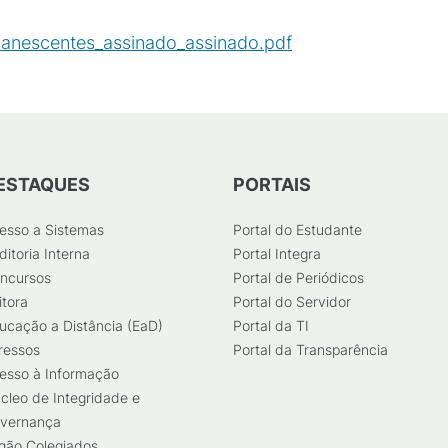
manescentes_assinado_assinado.pdf
(
PDF
/
363
KB
)
ESTAQUES
PORTAIS
esso a Sistemas
Portal do Estudante
ditoria Interna
Portal Integra
ncursos
Portal de Periódicos
itora
Portal do Servidor
ucação a Distância (EaD)
Portal da TI
ressos
Portal da Transparência
esso à Informação
cleo de Integridade e
vernança
gão Colegiados