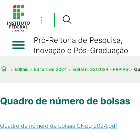
⋮
Pró-Reitoria de Pesquisa,
Inovação e Pós-Graduação
Editais
Editais de 2024
Edital n. 32/2024 - PRPIPG
Qu
Quadro de número de bolsas
Quadro de número de bolsas CNpq 2024.pdf
(
PDF
/
407
KB
)